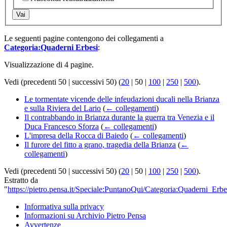
Vai
Le seguenti pagine contengono dei collegamenti a
Categoria:Quaderni Erbesi
:
Visualizzazione di 4 pagine.
Vedi (
precedenti 50
|
successivi 50
) (
20
|
50
|
100
|
250
|
500
).
Le tormentate vicende delle infeudazioni ducali nella Brianza
e sulla Riviera del Lario
(
← collegamenti
)
Il contrabbando in Brianza durante la guerra tra Venezia e il
Duca Francesco Sforza
(
← collegamenti
)
L'impresa della Rocca di Baiedo
(
← collegamenti
)
Il furore del fitto a grano, tragedia della Brianza
(
←
collegamenti
)
Vedi (
precedenti 50
|
successivi 50
) (
20
|
50
|
100
|
250
|
500
).
Estratto da
"
https://pietro.pensa.it/Speciale:PuntanoQui/Categoria:Quaderni_Erbe
Informativa sulla privacy
Informazioni su Archivio Pietro Pensa
Avvertenze