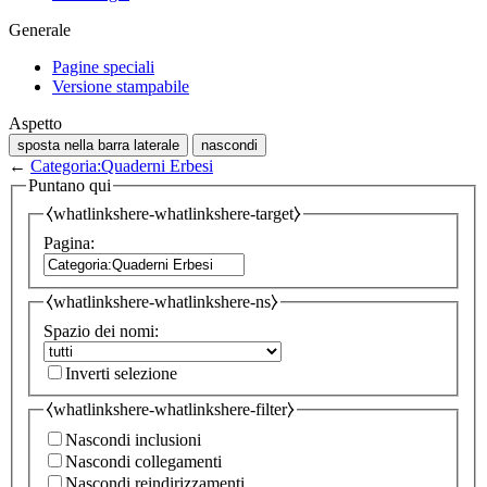
Generale
Pagine speciali
Versione stampabile
Aspetto
sposta nella barra laterale
nascondi
←
Categoria:Quaderni Erbesi
Puntano qui
⧼whatlinkshere-whatlinkshere-target⧽
Pagina:
⧼whatlinkshere-whatlinkshere-ns⧽
Spazio dei nomi:
Inverti selezione
⧼whatlinkshere-whatlinkshere-filter⧽
Nascondi inclusioni
Nascondi collegamenti
Nascondi reindirizzamenti