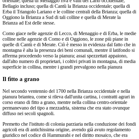
orientale; quella di Menaggio riva e valli del Lario occidentale,
Bellagio incluso; quella di Cantù la Brianza occidentale; quella di
Erba il Triangolo Lariano e le colline centrali della Brianza; quella di
Oggiono la Brianza a Sud di tali colline e quella di Merate la
Brianza ad Est delle stesse.
Como giace nelle agenzie di Lecco, di Menaggio e di Erba, le medie
colline nelle agenzie di Como e di Oggiono, le zone più piane in
quelle di Cantù e di Merate. Ciò è messo in evidenza dal fatto che in
montagna è alta la presenza dei beni comunali, mentre il latifondo si
afferma procedendo verso la pianura; assai spezzettati appaiono,
dall'alto numero di proprietari, i coltivi privati in montagna, di media
superficie in collina, mentre i grandi prevalgono nella pianura
Il fìtto a grano
Nel secondo ventennio del 1700 nella Brianza occidentale e nella
pianura briantea, come si rileva dall'unita cartina, i contratti agrari in
corso erano di fitto a grano, mentre nella collina centro-orientale
permanevano del tipo a mezzadria, sistema che era stato ovunque
diffuso nei secoli spagnoli.
Premetto che l'istituto di colonia parziaria nella conduzione dei fondi
agricoli era di antichissima origine, avendo già avuto regolamento
giuridico nel codice di Hammurabi e nel diritto mosaico, che era