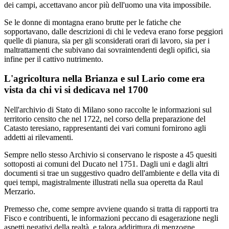
dei campi, accettavano ancor più dell'uomo una vita impossibile.
Se le donne di montagna erano brutte per le fatiche che
sopportavano, dalle descrizioni di chi le vedeva erano forse peggiori
quelle di pianura, sia per gli sconsiderati orari di lavoro, sia per i
maltrattamenti che subivano dai sovraintendenti degli opifici, sia
infine per il cattivo nutrimento.
L'agricoltura nella Brianza e sul Lario come era
vista da chi vi si dedicava nel 1700
Nell'archivio di Stato di Milano sono raccolte le informazioni sul
territorio censito che nel 1722, nel corso della preparazione del
Catasto teresiano, rappresentanti dei vari comuni fornirono agli
addetti ai rilevamenti.
Sempre nello stesso Archivio si conservano le risposte a 45 quesiti
sottoposti ai comuni del Ducato nel 1751. Dagli uni e dagli altri
documenti si trae un suggestivo quadro dell'ambiente e della vita di
quei tempi, magistralmente illustrati nella sua operetta da Raul
Merzario.
Premesso che, come sempre avviene quando si tratta di rapporti tra
Fisco e contribuenti, le informazioni peccano di esagerazione negli
aspetti negativi della realtà, e talora addirittura di menzogne,