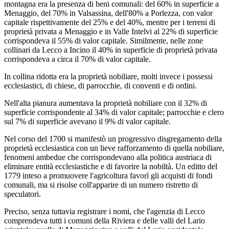
montagna era la presenza di beni comunali: del 60% in superficie a
Menaggio, del 70% in Valsassina, dell'80% a Porlezza, con valor
capitale rispettivamente del 25% e del 40%, mentre per i terreni di
proprietà privata a Menaggio e in Valle Intelvi al 22% di superficie
corrispondeva il 55% di valor capitale. Similmente, nelle zone
collinari da Lecco a Incino il 40% in superficie di proprietà privata
corrispondeva a circa il 70% di valor capitale.
In collina ridotta era la proprietà nobiliare, molti invece i possessi
ecclesiastici, di chiese, di parrocchie, di conventi e di ordini.
Nell'alta pianura aumentava la proprietà nobiliare con il 32% di
superficie corrispondente al 34% di valor capitale; parrocchie e clero
sul 7% di superficie avevano il 9% di valor capitale.
Nel corso del 1700 si manifestò un progressivo disgregamento della
proprietà ecclesiastica con un lieve rafforzamento di quella nobiliare,
fenomeni ambedue che corrispondevano alla politica austriaca di
eliminare entità ecclesiastiche e di favorire la nobiltà. Un editto del
1779 inteso a promuovere l'agricoltura favorì gli acquisti di fondi
comunali, ma si risolse coll'apparire di un numero ristretto di
speculatori.
Preciso, senza tuttavia registrare i nomi, che l'agenzia di Lecco
comprendeva tutti i comuni della Riviera e delle valli del Lario