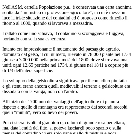
Nell'ASM, cartella Popolazione p.a., è conservata una carta anonima
scritta da "un rustico di professione agricoltore", in cui è messa in
luce la triste situazione dei contadini ed è proposto come rimedio il
ritorno al 1600, quando si lavorava a mezzadria.
Trattato come uno schiavo, il contadino si scoraggiava e fuggiva,
portando con se la sua esperienza.
Intanto era impressionante il mutamento del paesaggio agrario,
dominato dal gelso, il cui numero, rilevato in 78.000 piante nel 1734
giunse a 3.000.000 nella prima metà del 1800: dove si trovava una
unità ogni 12,65 pertiche nel 1734, si giunse nel 1841 a coprire più
di 1/3 dell'intera superficie.
Lo sviluppo della gelsicoltura significava per il contadino più fatica
e gli stenti erano ancora quelli medievali: il terreno a gelsicoltura era
dissodato con la vanga, non con l'aratro.
All'inizio del 1700 uno dei vantaggi dell'agricoltore di pianura
rispetto a quello di montagna era rappresentato dai secondi raccolti,
quelli "minuti", vero sollievo dei poveri.
Poi ci si era rivolti al granoturco, coltura di grande resa per ettaro,
ma, data l'entità del fitto, si poteva lasciargli poco spazio e sulla
mensa del contadino vi era solo pane giallo di mistura e poca