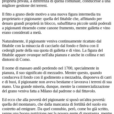
proprietà privata, a differenza di quella comunale, conducesse a una
migliore gestione dei terreni.
Il fitto a grano diede motivo a una nuova figura intermedia tra
proprietario e pigionante: quella del fittabile che, affittando per
denaro grandi proprietà in blocco, subaffittava piccole unità poderali
a pigionanti ritraendo come canone frumento, mentre galletta e vino
erano considerati a metà.
Naturalmente, il pigionante veniva continuamente ricattato dal
fittabile con la minaccia di cacciarlo dal fondo e finiva con il
cedergli parte della sua quota di galletta e di vino. La figura del
fittabile appare ovunque nell'alta pianura e anche in collina e nei
dintorni di Como.
Il nome di massaro andò perdendo nel 1700, specialmente in
pianura, il suo significato di mezzadro. Mentre questo, quando
conduceva il fondo con il godimento a mezzadria, disponeva di carri
e di buoi, il pigionante non aveva bestiame e lavorava i terreni di sua
mano. Una grande miseria, dunque, mentre la commercializzazione
del grano veniva fatta a Milano dal padrone o dal fittavolo.
Ed ecco che alla povertà del pigionante si sposò un'altra povertà:
quella del montanaro, che dalla mancanza di fertilità del suolo era
costretto ad emigrare. Da quel connubio, però, come ho già scritto,
venne una buona nutrizione per la povera gente di montagna, mentre