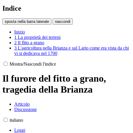
Indice
sposta nella barra laterale
nascondi
Inizio
1
La proprietà dei terreni
2
Il fìtto a grano
3
L'agricoltura nella Brianza e sul Lario come era vista da chi
vi si dedicava nel 1700
Mostra/Nascondi l'indice
Il furore del fitto a grano,
tragedia della Brianza
Articolo
Discussione
italiano
Leggi