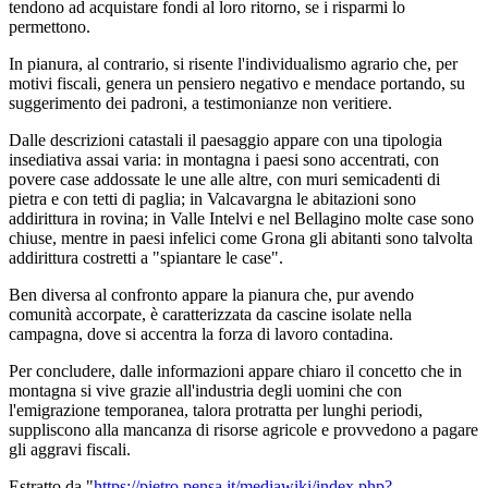
tendono ad acquistare fondi al loro ritorno, se i risparmi lo
permettono.
In pianura, al contrario, si risente l'individualismo agrario che, per
motivi fiscali, genera un pensiero negativo e mendace portando, su
suggerimento dei padroni, a testimonianze non veritiere.
Dalle descrizioni catastali il paesaggio appare con una tipologia
insediativa assai varia: in montagna i paesi sono accentrati, con
povere case addossate le une alle altre, con muri semicadenti di
pietra e con tetti di paglia; in Valcavargna le abitazioni sono
addirittura in rovina; in Valle Intelvi e nel Bellagino molte case sono
chiuse, mentre in paesi infelici come Grona gli abitanti sono talvolta
addirittura costretti a "spiantare le case".
Ben diversa al confronto appare la pianura che, pur avendo
comunità accorpate, è caratterizzata da cascine isolate nella
campagna, dove si accentra la forza di lavoro contadina.
Per concludere, dalle informazioni appare chiaro il concetto che in
montagna si vive grazie all'industria degli uomini che con
l'emigrazione temporanea, talora protratta per lunghi periodi,
suppliscono alla mancanza di risorse agricole e provvedono a pagare
gli aggravi fiscali.
Estratto da "
https://pietro.pensa.it/mediawiki/index.php?