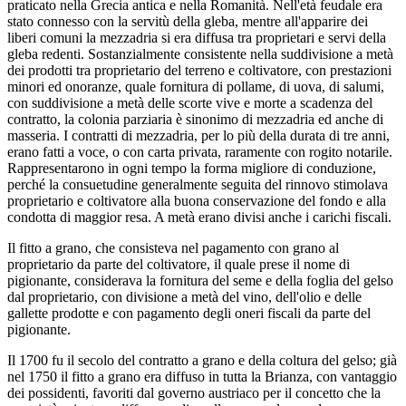
praticato nella Grecia antica e nella Romanità. Nell'età feudale era
stato connesso con la servitù della gleba, mentre all'apparire dei
liberi comuni la mezzadria si era diffusa tra proprietari e servi della
gleba redenti. Sostanzialmente consistente nella suddivisione a metà
dei prodotti tra proprietario del terreno e coltivatore, con prestazioni
minori ed onoranze, quale fornitura di pollame, di uova, di salumi,
con suddivisione a metà delle scorte vive e morte a scadenza del
contratto, la colonia parziaria è sinonimo di mezzadria ed anche di
masseria. I contratti di mezzadria, per lo più della durata di tre anni,
erano fatti a voce, o con carta privata, raramente con rogito notarile.
Rappresentarono in ogni tempo la forma migliore di conduzione,
perché la consuetudine generalmente seguita del rinnovo stimolava
proprietario e coltivatore alla buona conservazione del fondo e alla
condotta di maggior resa. A metà erano divisi anche i carichi fiscali.
Il fitto a grano, che consisteva nel pagamento con grano al
proprietario da parte del coltivatore, il quale prese il nome di
pigionante, considerava la fornitura del seme e della foglia del gelso
dal proprietario, con divisione a metà del vino, dell'olio e delle
gallette prodotte e con pagamento degli oneri fiscali da parte del
pigionante.
Il 1700 fu il secolo del contratto a grano e della coltura del gelso; già
nel 1750 il fitto a grano era diffuso in tutta la Brianza, con vantaggio
dei possidenti, favoriti dal governo austriaco per il concetto che la