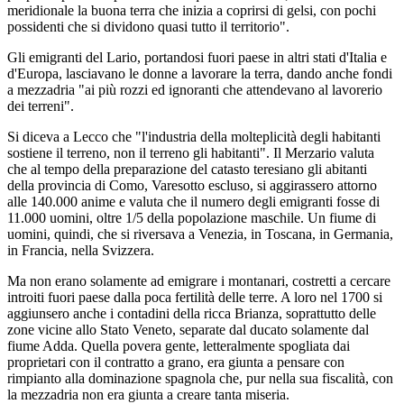
meridionale la buona terra che inizia a coprirsi di gelsi, con pochi
possidenti che si dividono quasi tutto il territorio".
Gli emigranti del Lario, portandosi fuori paese in altri stati d'Italia e
d'Europa, lasciavano le donne a lavorare la terra, dando anche fondi
a mezzadria "ai più rozzi ed ignoranti che attendevano al lavorerio
dei terreni".
Si diceva a Lecco che "l'industria della molteplicità degli habitanti
sostiene il terreno, non il terreno gli habitanti". Il Merzario valuta
che al tempo della preparazione del catasto teresiano gli abitanti
della provincia di Como, Varesotto escluso, si aggirassero attorno
alle 140.000 anime e valuta che il numero degli emigranti fosse di
11.000 uomini, oltre 1/5 della popolazione maschile. Un fiume di
uomini, quindi, che si riversava a Venezia, in Toscana, in Germania,
in Francia, nella Svizzera.
Ma non erano solamente ad emigrare i montanari, costretti a cercare
introiti fuori paese dalla poca fertilità delle terre. A loro nel 1700 si
aggiunsero anche i contadini della ricca Brianza, soprattutto delle
zone vicine allo Stato Veneto, separate dal ducato solamente dal
fiume Adda. Quella povera gente, letteralmente spogliata dai
proprietari con il contratto a grano, era giunta a pensare con
rimpianto alla dominazione spagnola che, pur nella sua fiscalità, con
la mezzadria non era giunta a creare tanta miseria.