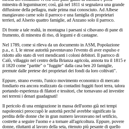
minestra di leguminacee; così, già nel 1811 si segnalava una grande
diffusione della pellagra, male prima mai conosciuto. Ad Albese
mangiavano carne solo il parroco e una famiglia di proprietari
terrieri, ad Alserio quattro famiglie, ad Anzano solo il parroco.
Di fronte a tale realtà, in montagna i paesani si cibavano di pane di
frumento, di minestra di riso, di legumi e di castagne.
Nel 1789, come si rileva da un documento in ASM, Popolazione
p.a., e. I, le stesse autorità paventavano l'evento di aver espulso e
ridotto allo stato di veri mendicanti i coloni debitori. Il parroco di
Calò, villaggio nel centro della Brianza agricola, annota tra il 1815 e
il 1820 come "partite" o "fuggite" dalla casa ben 20 famiglie,
premute dalle pretese dei proprietari dei fondi da loro coltivati".
Eppure, strano evento, l'unico movimento economico di mercato
fondiario era ancora realizzato da contadini fuggiti fuori terra, talora
portando esperienza di filatori e tessitori, che tornavano ad investire
nei terreni i denari guadagnati!
Il pericolo di una emigrazione in massa dell'uomo già nei tempi
napoleonici preoccupò le autorità perché avrebbe significato la
perdita delle donne che in gran numero lavoravano nel setificio,
costrette a seguire l'uomo e a tornare all'agricoltura. Eppure, povere
donne, riluttanti al lavoro della seta, ritenuto più pesante di quello