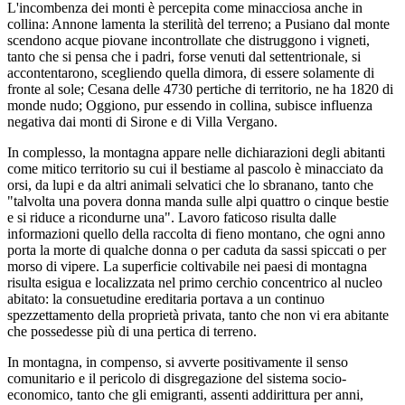
L'incombenza dei monti è percepita come minacciosa anche in
collina: Annone lamenta la sterilità del terreno; a Pusiano dal monte
scendono acque piovane incontrollate che distruggono i vigneti,
tanto che si pensa che i padri, forse venuti dal settentrionale, si
accontentarono, scegliendo quella dimora, di essere solamente di
fronte al sole; Cesana delle 4730 pertiche di territorio, ne ha 1820 di
monde nudo; Oggiono, pur essendo in collina, subisce influenza
negativa dai monti di Sirone e di Villa Vergano.
In complesso, la montagna appare nelle dichiarazioni degli abitanti
come mitico territorio su cui il bestiame al pascolo è minacciato da
orsi, da lupi e da altri animali selvatici che lo sbranano, tanto che
"talvolta una povera donna manda sulle alpi quattro o cinque bestie
e si riduce a ricondurne una". Lavoro faticoso risulta dalle
informazioni quello della raccolta di fieno montano, che ogni anno
porta la morte di qualche donna o per caduta da sassi spiccati o per
morso di vipere. La superficie coltivabile nei paesi di montagna
risulta esigua e localizzata nel primo cerchio concentrico al nucleo
abitato: la consuetudine ereditaria portava a un continuo
spezzettamento della proprietà privata, tanto che non vi era abitante
che possedesse più di una pertica di terreno.
In montagna, in compenso, si avverte positivamente il senso
comunitario e il pericolo di disgregazione del sistema socio-
economico, tanto che gli emigranti, assenti addirittura per anni,