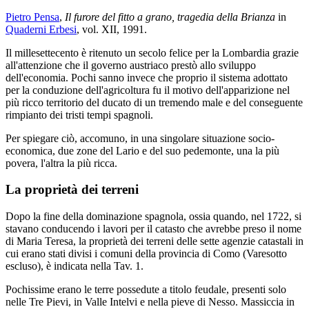
Pietro Pensa
,
Il furore del fitto a grano, tragedia della Brianza
in
Quaderni Erbesi
, vol. XII, 1991.
Il millesettecento è ritenuto un secolo felice per la Lombardia grazie
all'attenzione che il governo austriaco prestò allo sviluppo
dell'economia. Pochi sanno invece che proprio il sistema adottato
per la conduzione dell'agricoltura fu il motivo dell'apparizione nel
più ricco territorio del ducato di un tremendo male e del conseguente
rimpianto dei tristi tempi spagnoli.
Per spiegare ciò, accomuno, in una singolare situazione socio-
economica, due zone del Lario e del suo pedemonte, una la più
povera, l'altra la più ricca.
La proprietà dei terreni
Dopo la fine della dominazione spagnola, ossia quando, nel 1722, si
stavano conducendo i lavori per il catasto che avrebbe preso il nome
di Maria Teresa, la proprietà dei terreni delle sette agenzie catastali in
cui erano stati divisi i comuni della provincia di Como (Varesotto
escluso), è indicata nella Tav. 1.
Pochissime erano le terre possedute a titolo feudale, presenti solo
nelle Tre Pievi, in Valle Intelvi e nella pieve di Nesso. Massiccia in