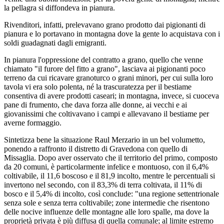
la pellagra si diffondeva in pianura.
Rivenditori, infatti, prelevavano grano prodotto dai pigionanti di
pianura e lo portavano in montagna dove la gente lo acquistava con i
soldi guadagnati dagli emigranti.
In pianura l'oppressione del contratto a grano, quello che venne
chiamato "il furore del fitto a grano", lasciava ai pigionanti poco
terreno da cui ricavare granoturco o grani minori, per cui sulla loro
tavola vi era solo polenta, né la trascuratezza per il bestiame
consentiva di avere prodotti caseari; in montagna, invece, si cuoceva
pane di frumento, che dava forza alle donne, ai vecchi e ai
giovanissimi che coltivavano i campi e allevavano il bestiame per
averne formaggio.
Sintetizza bene la situazione Raul Merzario in un bel volumetto,
ponendo a raffronto il distretto di Gravedona con quello di
Missaglia. Dopo aver osservato che il territorio del primo, composto
da 20 comuni, è particolarmente infelice e montuoso, con il 6,4%
coltivabile, il 11,6 boscoso e il 81,9 incolto, mentre le percentuali si
invertono nel secondo, con il 83,3% di terra coltivata, il 11% di
bosco e il 5,4% di incolto, così conclude: "una regione settentrionale
senza sole e senza terra coltivabile; zone intermedie che risentono
delle nocive influenze delle montagne alle loro spalle, ma dove la
proprietà privata è più diffusa di quella comunale; al limite estremo