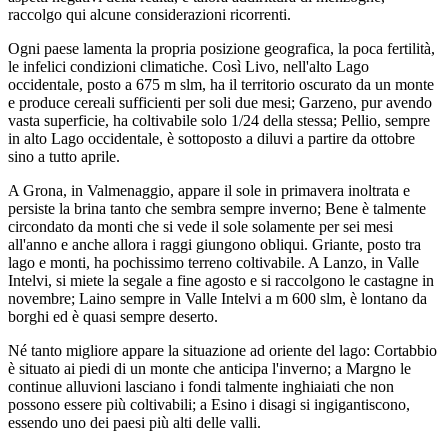
raccolgo qui alcune considerazioni ricorrenti.
Ogni paese lamenta la propria posizione geografica, la poca fertilità,
le infelici condizioni climatiche. Così Livo, nell'alto Lago
occidentale, posto a 675 m slm, ha il territorio oscurato da un monte
e produce cereali sufficienti per soli due mesi; Garzeno, pur avendo
vasta superficie, ha coltivabile solo 1/24 della stessa; Pellio, sempre
in alto Lago occidentale, è sottoposto a diluvi a partire da ottobre
sino a tutto aprile.
A Grona, in Valmenaggio, appare il sole in primavera inoltrata e
persiste la brina tanto che sembra sempre inverno; Bene è talmente
circondato da monti che si vede il sole solamente per sei mesi
all'anno e anche allora i raggi giungono obliqui. Griante, posto tra
lago e monti, ha pochissimo terreno coltivabile. A Lanzo, in Valle
Intelvi, si miete la segale a fine agosto e si raccolgono le castagne in
novembre; Laino sempre in Valle Intelvi a m 600 slm, è lontano da
borghi ed è quasi sempre deserto.
Né tanto migliore appare la situazione ad oriente del lago: Cortabbio
è situato ai piedi di un monte che anticipa l'inverno; a Margno le
continue alluvioni lasciano i fondi talmente inghiaiati che non
possono essere più coltivabili; a Esino i disagi si ingigantiscono,
essendo uno dei paesi più alti delle valli.