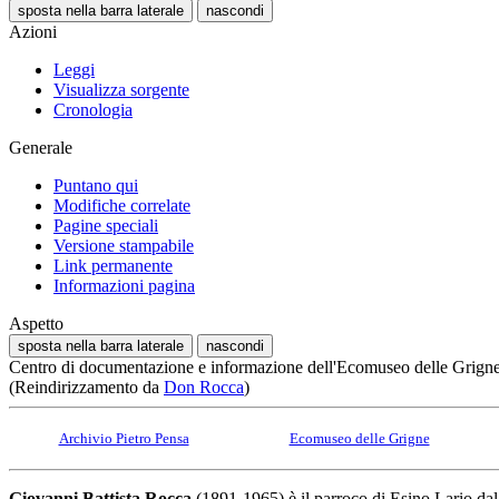
sposta nella barra laterale
nascondi
Azioni
Leggi
Visualizza sorgente
Cronologia
Generale
Puntano qui
Modifiche correlate
Pagine speciali
Versione stampabile
Link permanente
Informazioni pagina
Aspetto
sposta nella barra laterale
nascondi
Centro di documentazione e informazione dell'Ecomuseo delle Grign
(Reindirizzamento da
Don Rocca
)
Archivio Pietro Pensa
Ecomuseo delle Grigne
Giovanni Battista Rocca
(1891-1965) è il parroco di Esino Lario dal