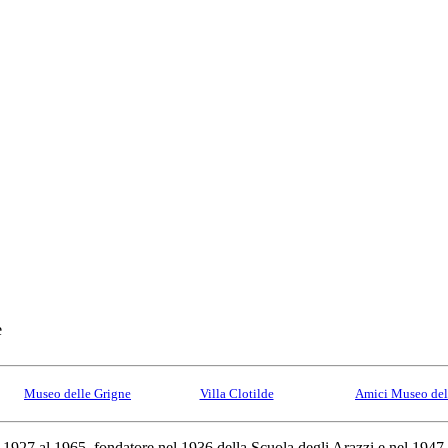
e
Museo delle Grigne
Villa Clotilde
Amici Museo del
 1927 al 1965, fondatore nel 1936 della Scuola degli Arazzi e nel 1947