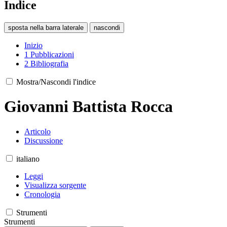
Indice
sposta nella barra laterale
nascondi
Inizio
1
Pubblicazioni
2
Bibliografia
Mostra/Nascondi l'indice
Giovanni Battista Rocca
Articolo
Discussione
italiano
Leggi
Visualizza sorgente
Cronologia
Strumenti
Strumenti