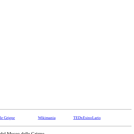
le Grigne
Wikimania
TEDxEsinoLario
 del Museo delle Grigne.