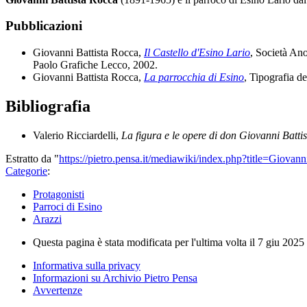
Pubblicazioni
Giovanni Battista Rocca,
Il Castello d'Esino Lario
, Società An
Paolo Grafiche Lecco, 2002.
Giovanni Battista Rocca,
La parrocchia di Esino
, Tipografia d
Bibliografia
Valerio Ricciardelli,
La figura e le opere di
don Giovanni Batti
Estratto da "
https://pietro.pensa.it/mediawiki/index.php?title=Giova
Categorie
:
Protagonisti
Parroci di Esino
Arazzi
Questa pagina è stata modificata per l'ultima volta il 7 giu 2025 
Informativa sulla privacy
Informazioni su Archivio Pietro Pensa
Avvertenze