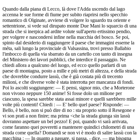
Quando dalla piana di Lecco, là dove l'Adda uscendo dal lago
accenna le sue forme di fiume per subito riaprirsi nello specchio
romantico di Olginate, avviene di volgere lo sguardo tra oriente e
settentrione, si vede sul dirupato monte Due Mani lo squarcio di una
strada che si inerpica ad ardite volute sull'aperto ertissimo pendio,
per volgere e nascondersi infine nella macchia del bosco. Se poi,
spinto dal desiderio di raggiungere il paese che immagini esserne la
méta, sali lungo la provinciale di Valsassina, trovi presso Ballabio
l'imbocco di quella via sbarrato da un cartello con tanto di insegna
del Ministero dei lavori pubblici, che interdice il passaggio. Ne
chiedi allora a qualcuno del luogo, ed ecco quello parlarti di un
paese di montagna, posto a mille e più metri di altezza, e della strada
che dovrebbe condurre lassù, che è già costata più di trecento
milioni, e che diverse volte è stata interrotta per mancanza di fondi.
Poi lo ascolti soggiungere: — E pensi, signor mio, che a Morterone
non vivono neppure 150 anime! Si fosse dolo un milione per
ciascuno, la spesa sarebbe stata assai minore e quelli sarebbero mille
volte più contenti! Chiedi : — E' bello quel paese? Risponde: —
Bello, è bello, non si può dire di no : sta proprio sotto il Resegone e
vi son prati a non finire; ma prima <che la strada giunga sin lassù
dovranno aspettare un bel pezzo! E poi, quando vi sarà arrivata,
come faranno quei poveretti a mantenere quindici chilometri di una
strada come quella? Domandi se non vi è modo di salire lassù con la
macchina : — In quanto a passare, si passa, - dice, — ma bisogna