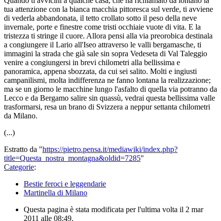
Quando ti avvicini a qualche casa, che ha richiamato da lontano la
tua attenzione con la bianca macchia pittoresca sul verde, ti avviene
di vederla abbandonata, il tetto crollato sotto il peso della neve
invernale, porte e finestre come tristi occhiaie vuote di vita. E la
tristezza ti stringe il cuore. Allora pensi alla via preorobica destinala
a congiungere il Lario all'Iseo attraverso le valli bergamasche, ti
immagini la strada che già sale sin sopra Vedeseta di Val Taleggio
venire a congiungersi in brevi chilometri alla bellissima e
panoramica, appena sbozzata, da cui sei salito. Molti e ingiusti
campanilismi, molta indifferenza ne fanno lontana la realizzazione;
ma se un giorno le macchine lungo l'asfalto di quella via potranno da
Lecco e da Bergamo salire sin quassù, vedrai questa bellissima valle
trasformarsi, resa un brano di Svizzera a neppur settanta chilometri
da Milano.
(...)
Estratto da "
https://pietro.pensa.it/mediawiki/index.php?
title=Questa_nostra_montagna&oldid=7285
"
Categorie
:
Bestie feroci e leggendarie
Martinella di Milano
Questa pagina è stata modificata per l'ultima volta il 2 mar
2011 alle 08:49.