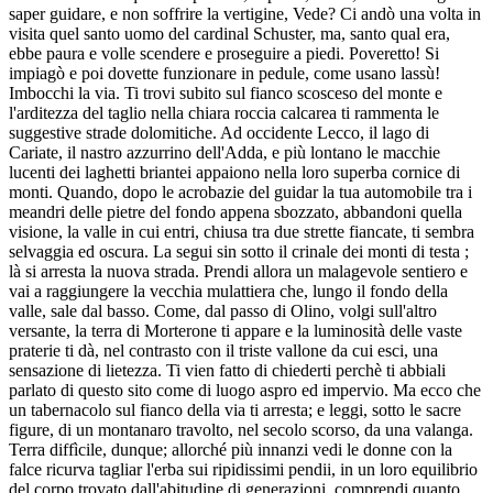
saper guidare, e non soffrire la vertigine, Vede? Ci andò una volta in
visita quel santo uomo del cardinal Schuster, ma, santo qual era,
ebbe paura e volle scendere e proseguire a piedi. Poveretto! Si
impiagò e poi dovette funzionare in pedule, come usano lassù!
Imbocchi la via. Ti trovi subito sul fianco scosceso del monte e
l'arditezza del taglio nella chiara roccia calcarea ti rammenta le
suggestive strade dolomitiche. Ad occidente Lecco, il lago di
Cariate, il nastro azzurrino dell'Adda, e più lontano le macchie
lucenti dei laghetti briantei appaiono nella loro superba cornice di
monti. Quando, dopo le acrobazie del guidar la tua automobile tra i
meandri delle pietre del fondo appena sbozzato, abbandoni quella
visione, la valle in cui entri, chiusa tra due strette fiancate, ti sembra
selvaggia ed oscura. La segui sin sotto il crinale dei monti di testa ;
là si arresta la nuova strada. Prendi allora un malagevole sentiero e
vai a raggiungere la vecchia mulattiera che, lungo il fondo della
valle, sale dal basso. Come, dal passo di Olino, volgi sull'altro
versante, la terra di Morterone ti appare e la luminosità delle vaste
praterie ti dà, nel contrasto con il triste vallone da cui esci, una
sensazione di lietezza. Ti vien fatto di chiederti perchè ti abbiali
parlato di questo sito come di luogo aspro ed impervio. Ma ecco che
un tabernacolo sul fianco della via ti arresta; e leggi, sotto le sacre
figure, di un montanaro travolto, nel secolo scorso, da una valanga.
Terra diffìcile, dunque; allorché più innanzi vedi le donne con la
falce ricurva tagliar l'erba sui ripidissimi pendii, in un loro equilibrio
del corpo trovato dall'abitudine di generazioni, comprendi quanto