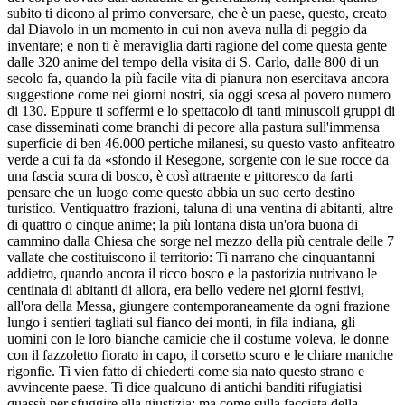
subito ti dicono al primo conversare, che è un paese, questo, creato
dal Diavolo in un momento in cui non aveva nulla di peggio da
inventare; e non ti è meraviglia darti ragione del come questa gente
dalle 320 anime del tempo della visita di S. Carlo, dalle 800 di un
secolo fa, quando la più facile vita di pianura non esercitava ancora
suggestione come nei giorni nostri, sia oggi scesa al povero numero
di 130. Eppure ti soffermi e lo spettacolo di tanti minuscoli gruppi di
case disseminati come branchi di pecore alla pastura sull'immensa
superficie di ben 46.000 pertiche milanesi, su questo vasto anfiteatro
verde a cui fa da «sfondo il Resegone, sorgente con le sue rocce da
una fascia scura di bosco, è così attraente e pittoresco da farti
pensare che un luogo come questo abbia un suo certo destino
turistico. Ventiquattro frazioni, taluna di una ventina di abitanti, altre
di quattro o cinque anime; la più lontana dista un'ora buona di
cammino dalla Chiesa che sorge nel mezzo della più centrale delle 7
vallate che costituiscono il territorio: Ti narrano che cinquantanni
addietro, quando ancora il ricco bosco e la pastorizia nutrivano le
centinaia di abitanti di allora, era bello vedere nei giorni festivi,
all'ora della Messa, giungere contemporaneamente da ogni frazione
lungo i sentieri tagliati sul fianco dei monti, in fila indiana, gli
uomini con le loro bianche camicie che il costume voleva, le donne
con il fazzoletto fiorato in capo, il corsetto scuro e le chiare maniche
rigonfie. Ti vien fatto di chiederti come sia nato questo strano e
avvincente paese. Ti dice qualcuno di antichi banditi rifugiatisi
quassù per sfuggire alla giustizia; ma come sulla facciata della