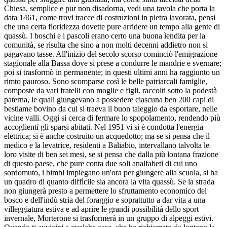
Chiesa, semplice e pur non disadorna, vedi una tavola che porta la
data 1461, come trovi tracce di costruzioni in pietra lavorata, pensi
che una certa floridezza dovette pure arridere un tempo alla gente di
quassù. I boschi e i pascoli erano certo una buona ìendita per la
comunità, se risulta che sino a non molti decenni addietro non si
pagavano tasse. All'inizio del secolo scorso cominciò l'emigrazione
stagionale alla Bassa dove si prese a condurre le mandrie e svernare;
poi si trasformò in permanente; in questi ultimi anni ha raggiunto un
rimto pauroso. Sono scomparse così le belle patriarcali famiglie,
composte da vari fratelli con moglie e figli. raccolti sotto la podestà
paterna, le quali giungevano a possedere ciascuna ben 200 capi di
bestiame bovino da cui si traeva il buon taleggio da esportare, nelle
vicine valli. Oggi si cerca di fermare lo spopolamento, rendendo più
accoglienti gli sparsi abitati. Nel 1951 vi si è condotta l'energia
elettrica; si è anche costruito un acquedotto; ma se si pensa che il
medico e la levatrice, residenti a Baliabio, intervallano talvolta le
loro visite di ben sei mesi, se si pensa che dalla più lontana frazione
di questo paese, che pure conta due soli analfabeti di cui uno
sordomuto, i bimbi impiegano un'ora per giungere alla scuola, si ha
un quadro di quanto diffìcile sia ancora la vita quassù. Se la strada
non giungerà presto a permettere lo sfruttamento economico del
bosco e dell'indù stria del foraggio e soprattutto a dar vita a una
villeggiatura estiva e ad aprire le grandi possibilità dello sport
invernale, Morterone si trasformerà in un gruppo di alpeggi estivi.