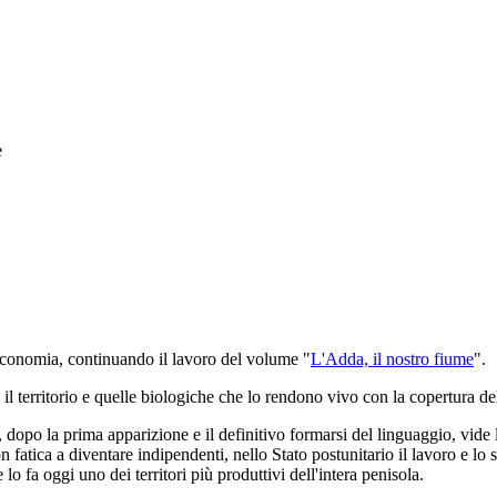
e
ll'economia, continuando il lavoro del volume "
L'Adda, il nostro fiume
".
l territorio e quelle biologiche che lo rendono vivo con la copertura dell
dopo la prima apparizione e il definitivo formarsi del linguaggio, vide l
con fatica a diventare indipendenti, nello Stato postunitario il lavoro e lo
 lo fa oggi uno dei territori più produttivi dell'intera penisola.