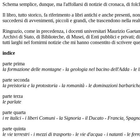
Schema semplice, dunque, ma l'affollarsi di notizie di cronaca, di folcl
Il libro, tutto storico, fa riferimento a libri antichi e anche presenti,
succedersi di avvenimenti, piccoli e grandi, che trascendono nella realtà
Ringrazio, come in precedenza, i docenti universitari Maurizio Gaetani
Archivi di Stato, di Biblioteche, di Musei, di Enti pubblici e privati; d
tutti larghi nel fornirmi notizie che mi hanno consentito di scrivere q
indice
parte prima
la formazione delle montagne - la geologia nel bacino dell'Adda - le lin
parte seconda
la preistoria e la protostoria - la romanità - le dominazioni barbarich
parte terza
le parlate
parte quarta
i re italici - i liberi Comuni - la Signoria - il Ducato - Francia, Spag
parte quinta
le vie terrestri - i mezzi di trasporto - le vie d'acqua - i natanti - le ferr