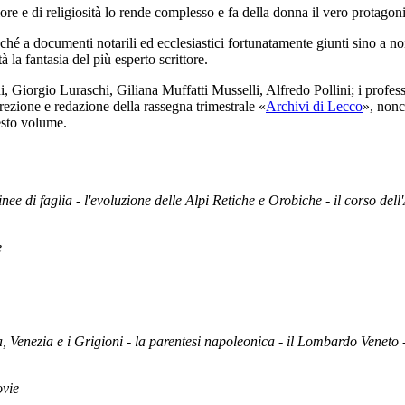
ore e di religiosità lo rende complesso e fa della donna il vero protagoni
 nonché a documenti notarili ed ecclesiastici fortunatamente giunti sino a 
 la fantasia del più esperto scrittore.
, Giorgio Luraschi, Giliana Muffatti Musselli, Alfredo Pollini; i profes
irezione e redazione della rassegna trimestrale «
Archivi di Lecco
», nonc
uesto volume.
ee di faglia - l'evoluzione delle Alpi Retiche e Orobiche - il corso dell
e
na, Venezia e i Grigioni - la parentesi napoleonica - il Lombardo Veneto -
ovie