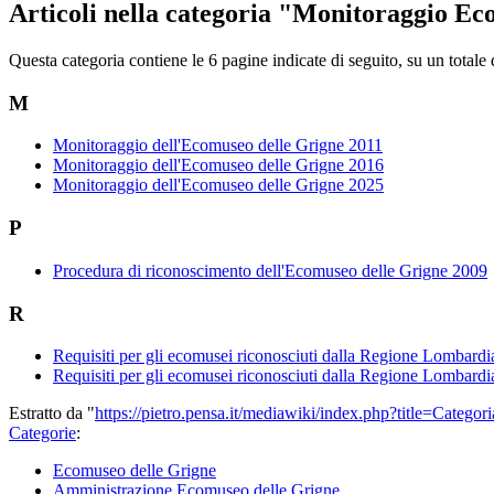
Articoli nella categoria "Monitoraggio E
Questa categoria contiene le 6 pagine indicate di seguito, su un totale 
M
Monitoraggio dell'Ecomuseo delle Grigne 2011
Monitoraggio dell'Ecomuseo delle Grigne 2016
Monitoraggio dell'Ecomuseo delle Grigne 2025
P
Procedura di riconoscimento dell'Ecomuseo delle Grigne 2009
R
Requisiti per gli ecomusei riconosciuti dalla Regione Lombard
Requisiti per gli ecomusei riconosciuti dalla Regione Lombard
Estratto da "
https://pietro.pensa.it/mediawiki/index.php?title=Cat
Categorie
:
Ecomuseo delle Grigne
Amministrazione Ecomuseo delle Grigne