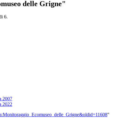
comuseo delle Grigne"
di 6.
ia 2007
ia 2022
egoria:Monitoraggio_Ecomuseo_delle_Grigne&oldid=11608
"